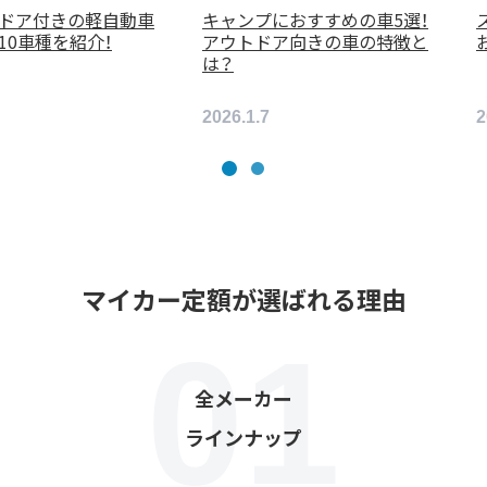
の車5選！
スライドドア付きの軽自動車
キャンプに
車の特徴と
おすすめ10車種を紹介！
アウトドア
は？
2025.5.2
2026.1.7
マイカー定額が選ばれる理由
全メーカー
ラインナップ