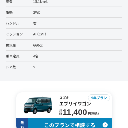
燃費
15.1km/L
駆動
2WD
ハンドル
右
ミッション
AT（CVT）
排気量
660cc
乗車定員
4名
ドア数
5
スズキ
9年プラン
エブリイワゴン
11,400
月
円(税込)
額
無
このプランで相談する
料