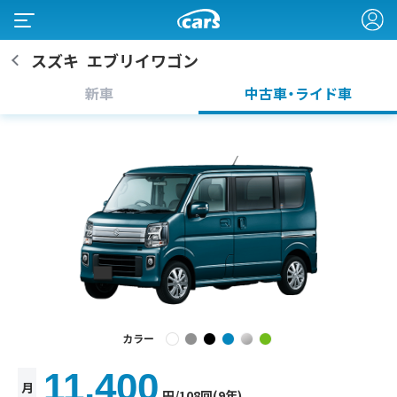
スズキ
エブリイワゴン
新車
中古車・ライド車
カラー
11,400
月
円
/108回(9年)