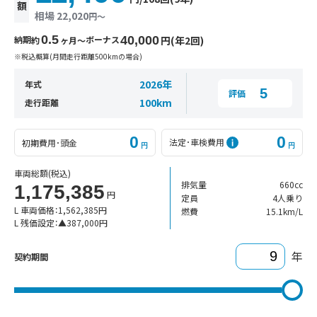
額
相場 22,020
円〜
0.5
納期
ボーナス
40,000
円(年2回)
約
ヶ月〜
※税込概算(月間走行距離500kmの場合)
2026年
年式
5
評価
100km
走行距離
0
0
法定･車検費用
初期費用･頭金
円
円
車両総額
(税込)
排気量
660cc
1,175,385
円
定員
4人乗り
L 車両価格：
1,562,385
円
燃費
15.1km/L
L 残価設定：
▲
387,000
円
年
契約期間