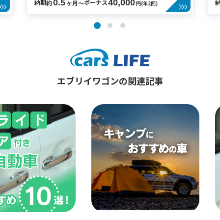
0.5
40,000
納期
ボーナス
約
ヶ月〜
円(年2回)
エブリイワゴンの関連記事