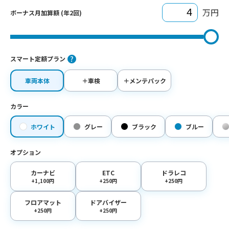
万円
ボーナス月加算額 (年2回)
スマート定額プラン
車両本体
＋車検
＋メンテパック
カラー
ホワイト
グレー
ブラック
ブルー
オプション
カーナビ
ETC
ドラレコ
+1,100円
+250円
+250円
フロアマット
ドアバイザー
+250円
+250円