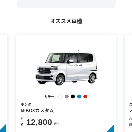
オススメ車種
カラー
ホンダ
N-BOXカスタム
月
月
12,800
円〜
額
額