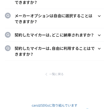
できますか？
ることができます。
はい、オプションでご希望のナンバーにするこ
メーカーオプションは自由に選択することは
とができます。
できますか？
はい、メーカーオプションでの新車購入時と同
契約したマイカーは、どこに納車されますか？
様にカーナビ、ドラレコ、ETC、フロアマット等
のメーカーオプションを自由に選択いただけ
ご自宅や会社等のご指定の場所に納車するこ
契約したマイカーは、自由に利用することはで
ます。
とができます。
きますか？
ただし、輸入車リース（新車）の場合、納車場所
はい、いつでもどこでも自由にご利用いただけ
が指定のディーラーとなります。あらかじめご
ます。
了承ください。
一覧に戻る