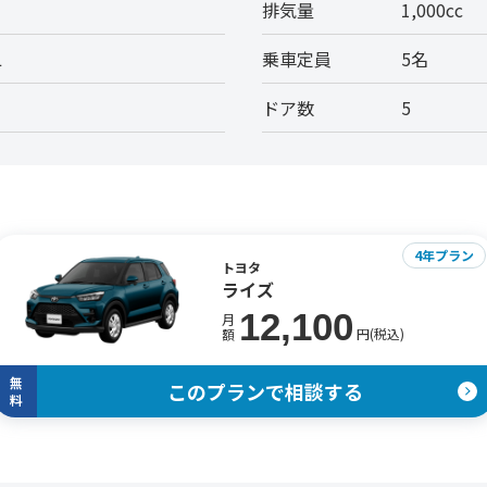
排気量
1,000cc
L
乗車定員
5名
ドア数
5
4年プラン
トヨタ
ライズ
12,100
月
円(税込)
額
無
このプランで相談する
料