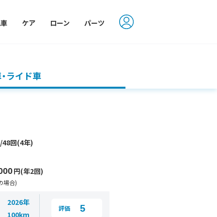
洗車
ケア
ローン
パーツ
車・ライド車
円
/48回(4年)
000
円(年2回)
の場合)
2026年
5
評価
100km