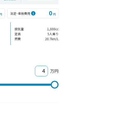
0
法定･車検費用
円
円
排気量
1,000cc
定員
5人乗り
燃費
20.7km/L
万円