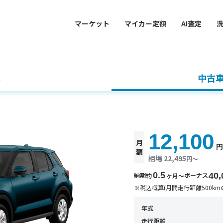
マーケット
マイカー定額
AI査定
車
中古
12,100
月
額
相場 22,495
円〜
0.5
納期
ボーナス
40,
約
ヶ月〜
※税込概算(月間走行距離500km
年式
走行距離