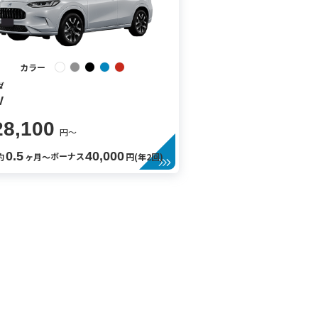
カラー
ダ
V
28,100
円〜
0.5
40,000
ボーナス
約
ヶ月〜
円(年2回)