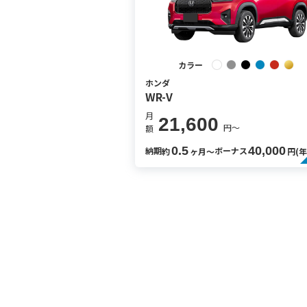
カラー
ホンダ
WR-V
月
21,600
円〜
額
0.5
40,000
納期
ボーナス
約
ヶ月〜
円(年