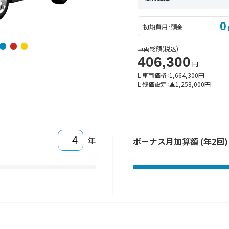
0
初期費用･頭金
車両総額
(税込)
406,300
円
L 車両価格：
1,664,300
円
L 残価設定：
▲
1,258,000
円
年
ボーナス月加算額 (年2回)