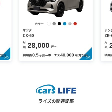
カラー
マツダ
ホン
CX-60
ZR-
月
月
28,000
円〜
額
額
0.5
40,000
納期
ボーナス
納期
2回)
約
ヶ月〜
円(年2回)
ライズの関連記事