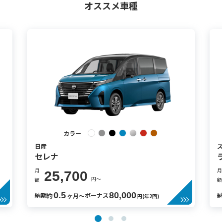
オススメ車種
カラー
日産
セレナ
月
月
25,700
円〜
額
額
0.5
80,000
納期
ボーナス
約
ヶ月〜
円(年2回)