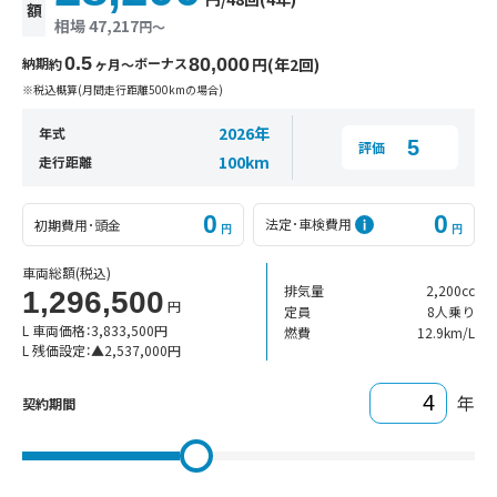
額
相場 47,217
円〜
0.5
納期
ボーナス
80,000
円(年2回)
約
ヶ月〜
※税込概算(月間走行距離500kmの場合)
2026年
年式
5
評価
100km
走行距離
0
0
法定･車検費用
初期費用･頭金
円
円
車両総額
(税込)
排気量
2,200cc
1,296,500
円
定員
8人乗り
L 車両価格：
3,833,500
円
燃費
12.9km/L
L 残価設定：
▲
2,537,000
円
年
契約期間