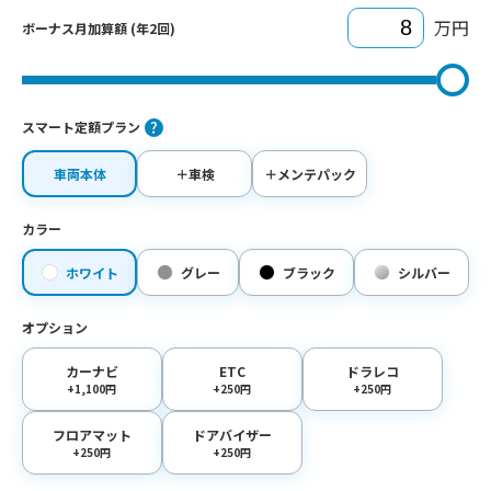
万円
ボーナス月加算額 (年2回)
スマート定額プラン
車両本体
＋車検
＋メンテパック
カラー
ホワイト
グレー
ブラック
シルバー
オプション
カーナビ
ETC
ドラレコ
+1,100円
+250円
+250円
フロアマット
ドアバイザー
+250円
+250円