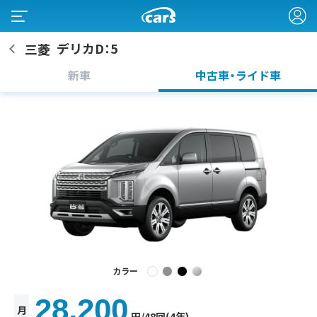
デリカD：5
三菱
新車
中古車・ライド車
カラー
28,200
月
円
/48回(4年)