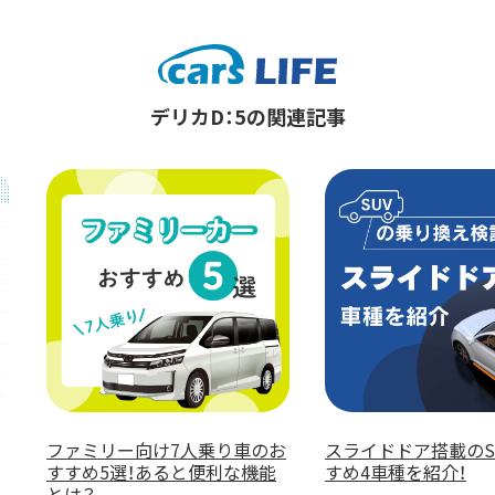
デリカD：5の関連記事
イドドア搭載のSUVおす
デリカD：5のリース料金が安い
4車種を紹介！
のは？おすすめリース会社を紹
介！