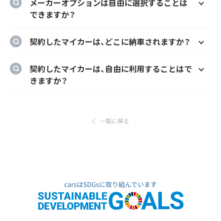
メーカーオプションは自由に選択することは
とができます。
できますか？
はい、メーカーオプションでの新車購入時と同
契約したマイカーは、どこに納車されますか？
様にカーナビ、ドラレコ、ETC、フロアマット等
のメーカーオプションを自由に選択いただけ
ご自宅や会社等のご指定の場所に納車するこ
契約したマイカーは、自由に利用することはで
ます。
とができます。
きますか？
ただし、輸入車リース（新車）の場合、納車場所
はい、いつでもどこでも自由にご利用いただけ
が指定のディーラーとなります。あらかじめご
ます。
了承ください。
一覧に戻る