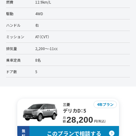
燃費
12.9km/L
駆動
4WD
ハンドル
右
ミッション
AT（CVT）
排気量
2,200〜-11cc
乗車定員
8名
ドア数
5
三菱
4年プラン
デリカD：5
28,200
月
円(税込)
額
無
このプランで相談する
料