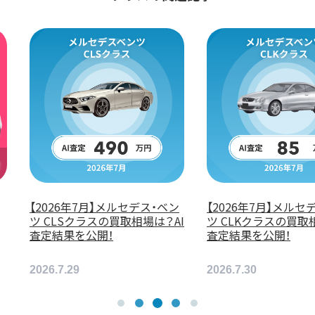
026年7月】メルセデス・ベン
メルセデスベンツ Ｅクラスス
CLKクラスの買取相場は？AI
テーションワゴンのリース料
結果を公開！
金が安いのは？おすすめリース
会社を紹介！
6.7.30
2026.6.5