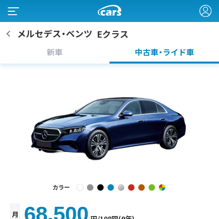
メルセデス・ベンツ
Eクラス
新車
中古車・ライド車
カラー
68,500
月
円
/108回(9年)