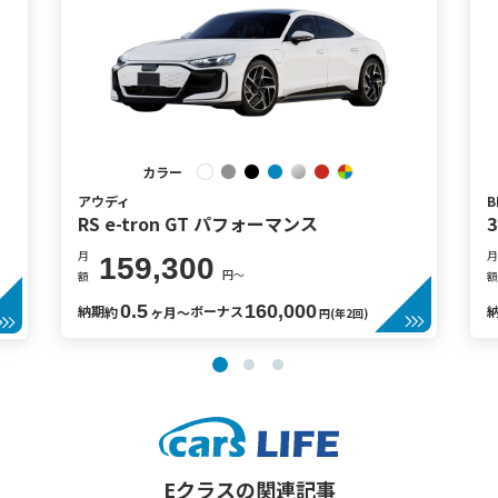
カラー
アウディ
B
RS e-tron GT パフォーマンス
月
月
159,300
円〜
額
額
0.5
160,000
納期
ボーナス
約
ヶ月〜
円(年2回)
Eクラスの関連記事