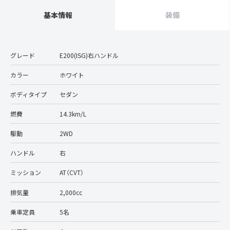
基本情報
装備
グレード
E200(ISG)右ハンドル
カラー
ホワイト
ボディタイプ
セダン
燃費
14.3km/L
駆動
2WD
ハンドル
右
ミッション
AT（CVT）
排気量
2,000cc
乗車定員
5名