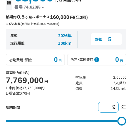
額
相場 74,828
円〜
0.5
納期
ボーナス
160,000
円(年2回)
約
ヶ月〜
※税込概算(月間走行距離500kmの場合)
2026年
年式
5
評価
100km
走行距離
0
0
法定･車検費用
初期費用･頭金
円
円
車両総額
(税込)
排気量
2,000cc
7,769,000
円
定員
5人乗り
L 車両価格：
7,769,000
円
燃費
14.3km/L
L 残価設定：
0
円
年
契約期間