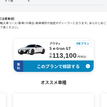
ドア数
4
【注意事項】
輸入車リース（新車）の場合、納車場所が指定のディーラーとなります。あらかじめご
了承ください。
アウディ
9年プラン
S e-tron GT
113,100
月
円(税込)
額
無
このプランで相談する
料
オススメ車種