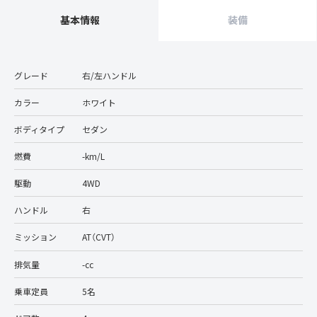
基本情報
装備
グレード
右/左ハンドル
カラー
ホワイト
ボディタイプ
セダン
燃費
-km/L
駆動
4WD
ハンドル
右
ミッション
AT（CVT）
排気量
-cc
乗車定員
5名