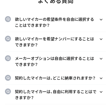
よくある質問
欲しいマイカーの希望条件を自由に選択する
ことはできますか？
はい、欲しいマイカーの車種、グレード、カラ
欲しいマイカーを希望ナンバーにすることは
ー、契約期間、ボーナス払い等を自由に選択す
できますか？
ることができます。
はい、オプションでご希望のナンバーにするこ
メーカーオプションは自由に選択することは
とができます。
できますか？
はい、メーカーオプションでの新車購入時と同
契約したマイカーは、どこに納車されますか？
様にカーナビ、ドラレコ、ETC、フロアマット等
のメーカーオプションを自由に選択いただけ
ご自宅や会社等のご指定の場所に納車するこ
契約したマイカーは、自由に利用することはで
ます。
とができます。
きますか？
ただし、輸入車リース（新車）の場合、納車場所
はい、いつでもどこでも自由にご利用いただけ
が指定のディーラーとなります。あらかじめご