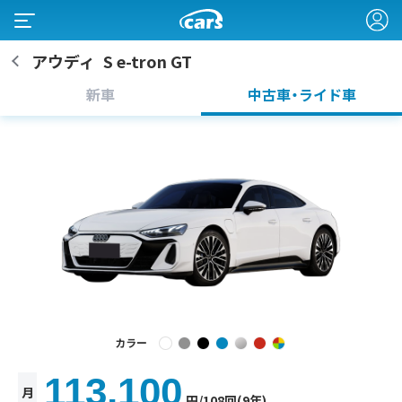
アウディ
S e-tron GT
新車
中古車・ライド車
カラー
113,100
月
円
/108回(9年)