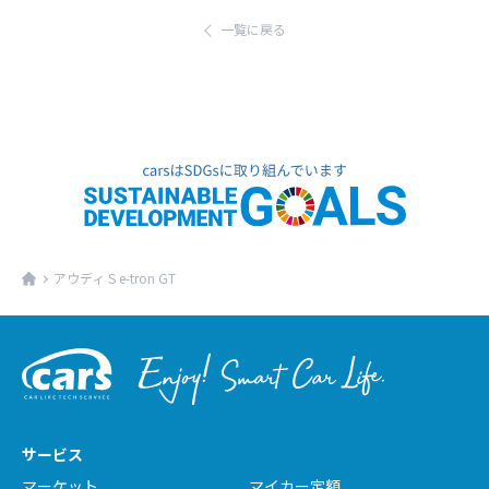
ます。
了承ください。
一覧に戻る
アウディ S e-tron GT
サービス
マーケット
マイカー定額