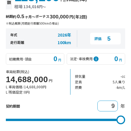
額
相場 134,016
円〜
0.5
納期
ボーナス
300,000
円(年2回)
約
ヶ月〜
※税込概算(月間走行距離500kmの場合)
2026年
年式
5
評価
100km
走行距離
0
0
法定･車検費用
初期費用･頭金
円
円
車両総額
(税込)
排気量
-cc
14,688,000
円
定員
5人乗り
L 車両価格：
14,688,000
円
燃費
-km/L
L 残価設定：
0
円
年
契約期間