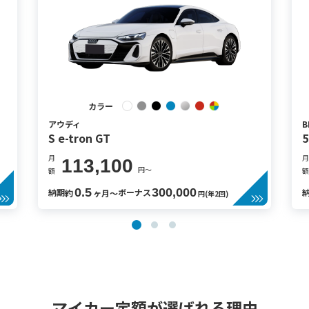
カラー
アウディ
B
S e-tron GT
月
月
113,100
円〜
額
額
0.5
300,000
納期
ボーナス
約
ヶ月〜
円(年2回)
マイカー定額が選ばれる理由