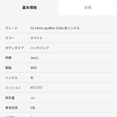
基本情報
装備
グレード
55 e-tron quattro S line 右ハンドル
カラー
ホワイト
ボディタイプ
ハッチバック
燃費
-km/L
駆動
4WD
ハンドル
右
ミッション
AT（CVT）
排気量
-cc
乗車定員
5名