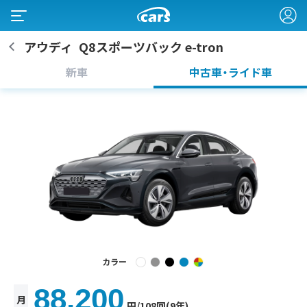
アウディ
Q8スポーツバック e-tron
新車
中古車・ライド車
カラー
88,200
月
円
/108回(9年)