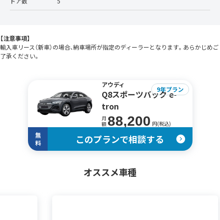
ドア数
5
【注意事項】
輸入車リース（新車）の場合、納車場所が指定のディーラーとなります。あらかじめご
了承ください。
アウディ
9年プラン
Q8スポーツバック e-
tron
88,200
月
円(税込)
額
無
このプランで相談する
料
オススメ車種