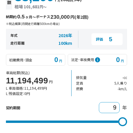
額
相場 101,681
円〜
0.5
納期
ボーナス
230,000
円(年2回)
約
ヶ月〜
※税込概算(月間走行距離500kmの場合)
2026年
年式
5
評価
100km
走行距離
0
0
法定･車検費用
初期費用･頭金
円
円
車両総額
(税込)
排気量
-cc
11,194,499
円
定員
5人乗り
L 車両価格：
11,194,499
円
燃費
-km/L
L 残価設定：
0
円
年
契約期間