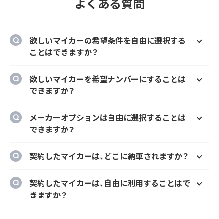
よくある質問
欲しいマイカーの希望条件を自由に選択する
ことはできますか？
はい、欲しいマイカーの車種、グレード、カラ
欲しいマイカーを希望ナンバーにすることは
ー、契約期間、ボーナス払い等を自由に選択す
できますか？
ることができます。
はい、オプションでご希望のナンバーにするこ
メーカーオプションは自由に選択することは
とができます。
できますか？
はい、メーカーオプションでの新車購入時と同
契約したマイカーは、どこに納車されますか？
様にカーナビ、ドラレコ、ETC、フロアマット等
のメーカーオプションを自由に選択いただけ
ご自宅や会社等のご指定の場所に納車するこ
契約したマイカーは、自由に利用することはで
ます。
とができます。
きますか？
ただし、輸入車リース（新車）の場合、納車場所
はい、いつでもどこでも自由にご利用いただけ
が指定のディーラーとなります。あらかじめご