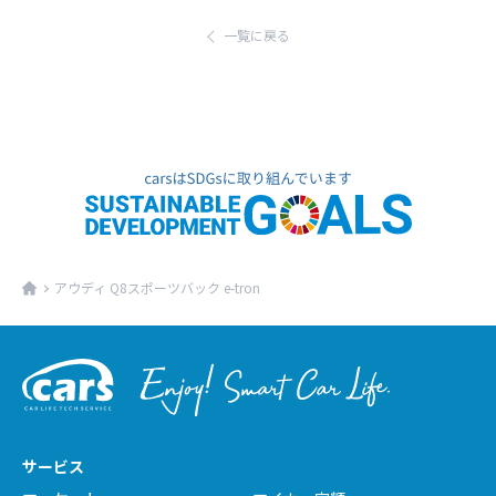
ます。
了承ください。
一覧に戻る
アウディ Q8スポーツバック e-tron
サービス