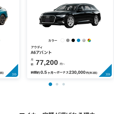
カラー
アウディ
A6アバント
月
月
77,200
円〜
額
額
0.5
230,000
納期
ボーナス
約
ヶ月〜
円(年2回)