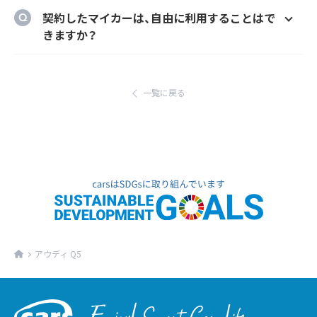
のメーカーオプションを自由に選択いただけ
ご自宅や会社等のご指定の場所に納車するこ
契約したマイカーは、自由に利用することはで
ます。
とができます。
きますか？
ただし、輸入車リース（新車）の場合、納車場所
はい、いつでもどこでも自由にご利用いただけ
が指定のディーラーとなります。あらかじめご
ます。
了承ください。
一覧に戻る
アウディ Q5