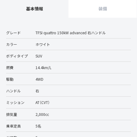
基本情報
装備
グレード
TFSI quattro 150kW advanced 右ハンドル
カラー
ホワイト
ボディタイプ
SUV
燃費
14.4km/L
駆動
4WD
ハンドル
右
ミッション
AT（CVT）
排気量
2,000cc
乗車定員
5名