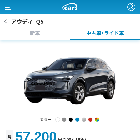
アウディ
Q5
新車
中古車・ライド車
カラー
57,200
月
円
/108回(9年)