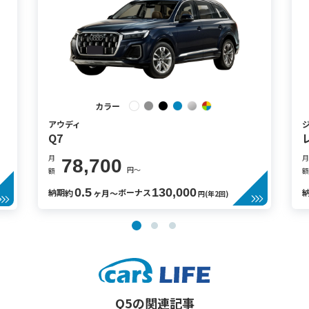
カラー
アウディ
Q7
月
月
78,700
円〜
額
額
0.5
130,000
納期
ボーナス
約
ヶ月〜
円(年2回)
Q5の関連記事