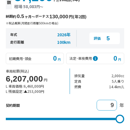
額
相場 58,083
円〜
0.5
納期
ボーナス
130,000
円(年2回)
約
ヶ月〜
※税込概算(月間走行距離500kmの場合)
2026年
年式
5
評価
100km
走行距離
0
0
法定･車検費用
初期費用･頭金
円
円
車両総額
(税込)
排気量
2,000cc
6,207,000
円
定員
5人乗り
L 車両価格：
6,460,000
円
燃費
14.4km/L
L 残価設定：
▲
253,000
円
年
契約期間