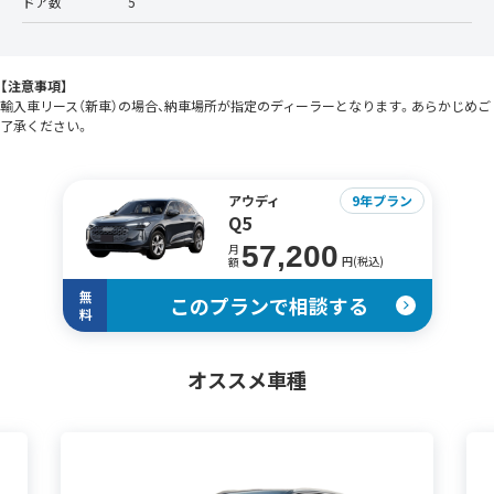
ドア数
5
【注意事項】
輸入車リース（新車）の場合、納車場所が指定のディーラーとなります。あらかじめご
了承ください。
アウディ
9年プラン
Q5
57,200
月
円(税込)
額
無
このプランで相談する
料
オススメ車種