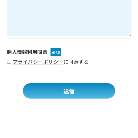
個人情報利用同意
必須
プライバシーポリシー
に同意する
If
送信
you
are
a
human,
ignore
this