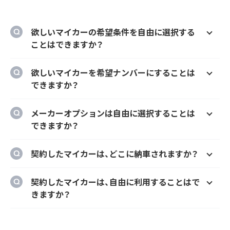
欲しいマイカーの希望条件を自由に選択する
ことはできますか？
はい、欲しいマイカーの車種、グレード、カラ
欲しいマイカーを希望ナンバーにすることは
ー、契約期間、ボーナス払い等を自由に選択す
できますか？
ることができます。
はい、オプションでご希望のナンバーにするこ
メーカーオプションは自由に選択することは
とができます。
できますか？
はい、メーカーオプションでの新車購入時と同
契約したマイカーは、どこに納車されますか？
様にカーナビ、ドラレコ、ETC、フロアマット等
のメーカーオプションを自由に選択いただけ
ご自宅や会社等のご指定の場所に納車するこ
契約したマイカーは、自由に利用することはで
ます。
とができます。
きますか？
ただし、輸入車リース（新車）の場合、納車場所
はい、いつでもどこでも自由にご利用いただけ
が指定のディーラーとなります。あらかじめご
ます。
了承ください。