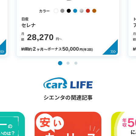
カラー
日産
セレナ
月
月
28,270
円〜
額
額
2
50,000
納期
ボーナス
約
ヶ月〜
円(年2回)
シエンタの関連記事