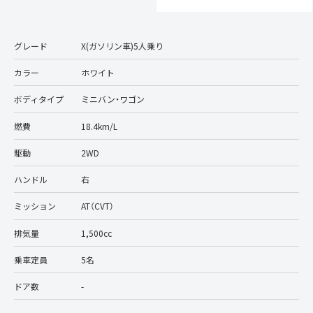
グレード
X(ガソリン車)5人乗り
カラー
ホワイト
ボディタイプ
ミニバン・ワゴン
燃費
18.4km/L
駆動
2WD
ハンドル
右
ミッション
AT（CVT）
排気量
1,500cc
乗車定員
5名
ドア数
-