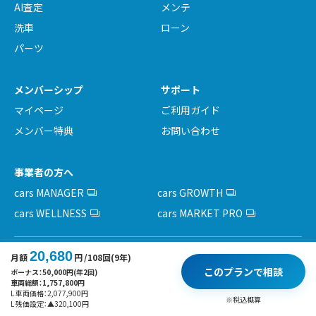
AI査定
メンテ
洗車
ローン
パーツ
メンバーシップ
サポート
マイページ
ご利用ガイド
メンバー特典
お問い合わせ
事業者の方へ
cars MANAGER
cars GROWTH
cars WELLNESS
cars MARKET PRO
20,680
月額
円
/108回(9年)
このプランで相談
ボーナス：
50,000
円(年2回)
車両総額：
1,757,800
円
L 車両価格：
2,077,900
円
※税込概算
L 残価設定：
▲
320,100
円
運営会社
採用情報
利用規約
基本方針
プライバシーポリシー