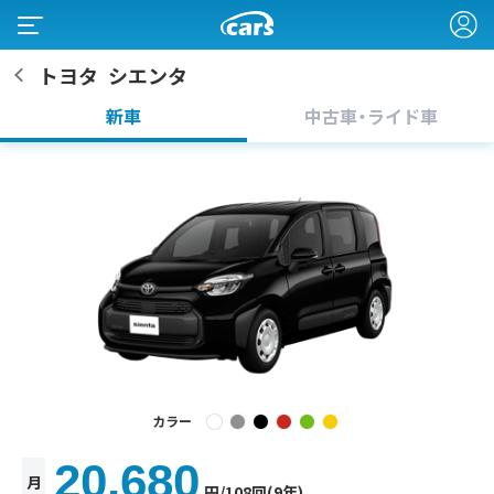
トヨタ
シエンタ
新車
中古車・ライド車
カラー
20,680
月
円
/108回(9年)