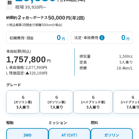
額
相場 30,920
円〜
2
納期
ボーナス
50,000
円(年2回)
約
ヶ月〜
※税込概算(月間走行距離500kmの場合)
0
0
法定･車検費用
初期費用･頭金
円
円
車両総額
(税込)
排気量
1,500cc
1,757,800
円
定員
5人乗り
L 車両価格：
2,077,900
円
燃費
18.4km/L
L 残価設定：
▲
320,100
円
グレード
G
G
G
G
(ガソリン車)
(ガソリン車)
(ハイブリッド車)
(ハイブリッ
5人乗り
7人乗り
5人乗り
7人乗
駆動
ミッション
燃料
2WD
AT（CVT）
ガソリン