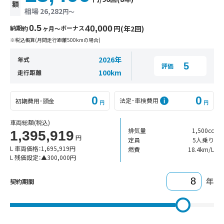
額
相場 26,282
円〜
0.5
納期
ボーナス
40,000
円(年2回)
約
ヶ月〜
※税込概算(月間走行距離500kmの場合)
2026年
年式
5
評価
100km
走行距離
0
0
法定･車検費用
初期費用･頭金
円
円
車両総額
(税込)
排気量
1,500cc
1,395,919
円
定員
5人乗り
L 車両価格：
1,695,919
円
燃費
18.4km/L
L 残価設定：
▲
300,000
円
年
契約期間