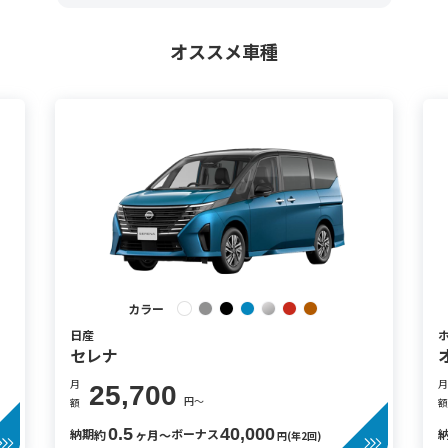
オススメ車種
カラー
日産
セレナ
月
月
25,700
円〜
額
額
0.5
40,000
納期
ボーナス
約
ヶ月〜
円(年2回)