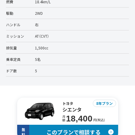
燃費
18.4km/L
駆動
2WD
ハンドル
右
ミッション
AT（CVT）
排気量
1,500cc
乗車定員
5名
ドア数
5
トヨタ
8年プラン
シエンタ
18,400
月
円(税込)
額
無
このプランで相談する
料