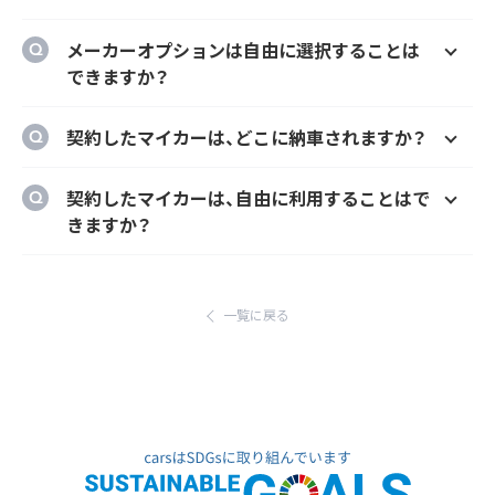
ることができます。
はい、オプションでご希望のナンバーにするこ
メーカーオプションは自由に選択することは
とができます。
できますか？
はい、メーカーオプションでの新車購入時と同
契約したマイカーは、どこに納車されますか？
様にカーナビ、ドラレコ、ETC、フロアマット等
のメーカーオプションを自由に選択いただけ
ご自宅や会社等のご指定の場所に納車するこ
契約したマイカーは、自由に利用することはで
ます。
とができます。
きますか？
ただし、輸入車リース（新車）の場合、納車場所
はい、いつでもどこでも自由にご利用いただけ
が指定のディーラーとなります。あらかじめご
ます。
了承ください。
一覧に戻る