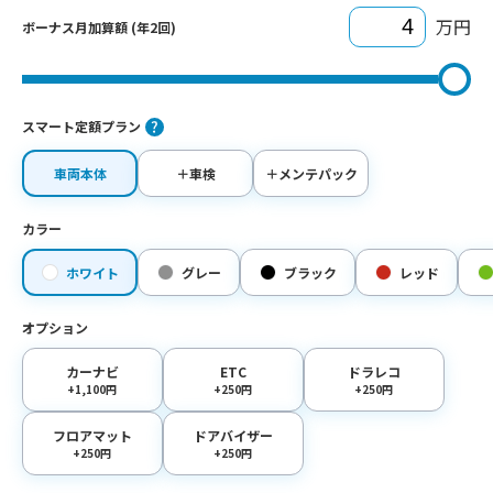
万円
ボーナス月加算額 (年2回)
スマート定額プラン
車両本体
＋車検
＋メンテパック
カラー
ホワイト
グレー
ブラック
レッド
オプション
カーナビ
ETC
ドラレコ
+1,100円
+250円
+250円
フロアマット
ドアバイザー
+250円
+250円