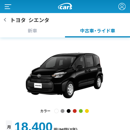
トヨタ
シエンタ
新車
中古車・ライド車
カラー
18,400
月
円
/96回(8年)