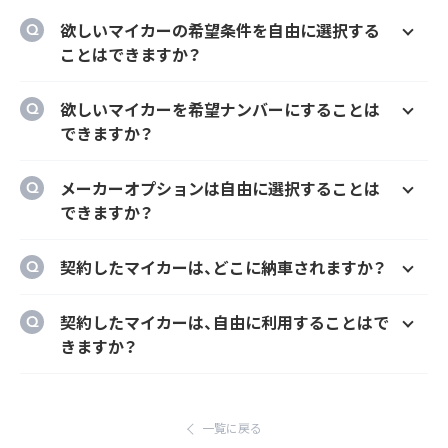
欲しいマイカーの希望条件を自由に選択する
ことはできますか？
はい、欲しいマイカーの車種、グレード、カラ
欲しいマイカーを希望ナンバーにすることは
ー、契約期間、ボーナス払い等を自由に選択す
できますか？
ることができます。
はい、オプションでご希望のナンバーにするこ
メーカーオプションは自由に選択することは
とができます。
できますか？
はい、メーカーオプションでの新車購入時と同
契約したマイカーは、どこに納車されますか？
様にカーナビ、ドラレコ、ETC、フロアマット等
のメーカーオプションを自由に選択いただけ
ご自宅や会社等のご指定の場所に納車するこ
契約したマイカーは、自由に利用することはで
ます。
とができます。
きますか？
ただし、輸入車リース（新車）の場合、納車場所
はい、いつでもどこでも自由にご利用いただけ
が指定のディーラーとなります。あらかじめご
ます。
了承ください。
一覧に戻る