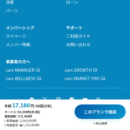
洗車
ローン
パーツ
メンバーシップ
サポート
マイページ
ご利用ガイド
メンバー特典
お問い合わせ
事業者の方へ
cars MANAGER
cars GROWTH
cars WELLNESS
cars MARKET PRO
17,160
月額
円
/60回(5年)
このプランで相談
ボーナス：
50,000
円(年2回)
車両総額：
719,400
円
運営会社
採用情報
利用規約
基本方針
プライバシーポリシー
L 車両価格：
2,046,000
円
※税込概算
L 残価設定：
▲
1,326,600
円
サイトポリシー