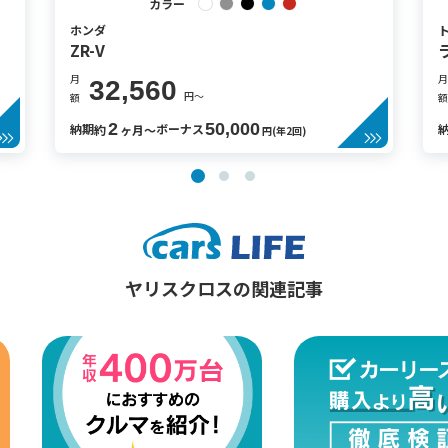
カラー
ホンダ
ZR-V
月
月
32,560
円〜
額
額
2
50,000
納期
ボーナス
約
ヶ月〜
円(年2回)
ヤリスクロスの関連記事