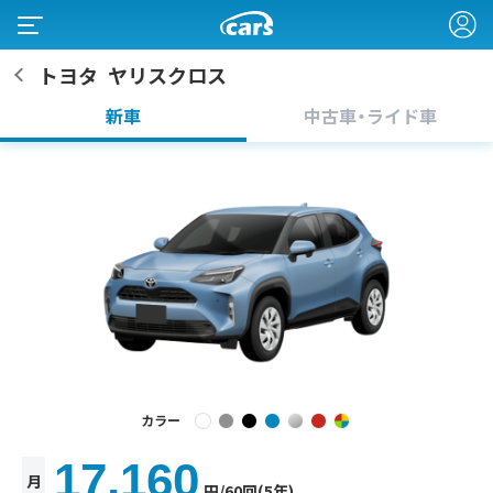
トヨタ
ヤリスクロス
新車
中古車・ライド車
カラー
17,160
月
円
/60回(5年)