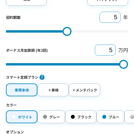
年
契約期間
万円
ボーナス月加算額 (年2回)
スマート定額プラン
車両本体
＋車検
＋メンテパック
カラー
ホワイト
グレー
ブラック
ブルー
オプション