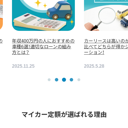
ーリースは高いのか？購入と
安いカーリースおすすめ5選！
べてどちらが得かシミュレ
大手10社の価格帯を徹底比較！
ョン！
5.5.28
2026.2.25
マイカー定額が選ばれる理由