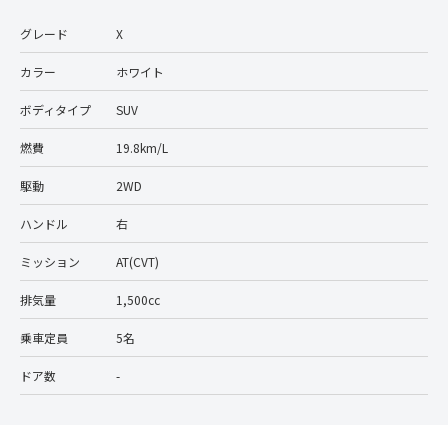
グレード
X
カラー
ホワイト
ボディタイプ
SUV
燃費
19.8km/L
駆動
2WD
ハンドル
右
ミッション
AT(CVT)
排気量
1,500cc
乗車定員
5名
ドア数
-