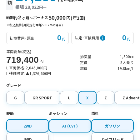
額
相場 28,922
円〜
2
納期
ボーナス
50,000
円(年2回)
約
ヶ月〜
※税込概算(月間走行距離500kmの場合)
0
0
法定･車検費用
初期費用･頭金
円
円
車両総額
(税込)
排気量
1,500cc
719,400
円
定員
5人乗り
L 車両価格：
2,046,000
円
燃費
19.8km/L
L 残価設定：
▲
1,326,600
円
グレード
G
GR SPORT
U
X
Z
Z Advent
駆動
ミッション
燃料
2WD
AT(CVT)
ガソリン
4WD
ハイブリッド