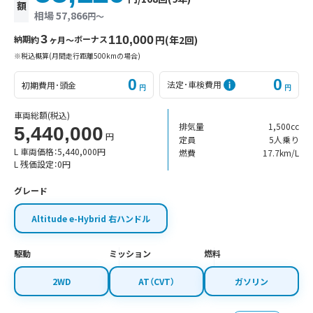
額
相場 57,866
円〜
3
納期
ボーナス
110,000
円(年2回)
約
ヶ月〜
※税込概算(月間走行距離500kmの場合)
0
0
法定･車検費用
初期費用･頭金
円
円
車両総額
(税込)
排気量
1,500cc
5,440,000
円
定員
5人乗り
L 車両価格：
5,440,000
円
燃費
17.7km/L
L 残価設定：
0
円
グレード
Altitude e-Hybrid 右ハンドル
駆動
ミッション
燃料
2WD
AT（CVT）
ガソリン