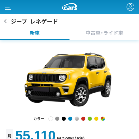
ジープ
レネゲード
新車
中古車・ライド車
カラー
55,110
月
円
/108回(9年)