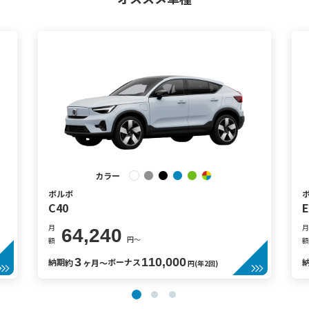
カラー
ボルボ
C40
E
月
月
64,240
円〜
額
額
3
110,000
納期
ボーナス
約
ヶ月〜
円(年2回)