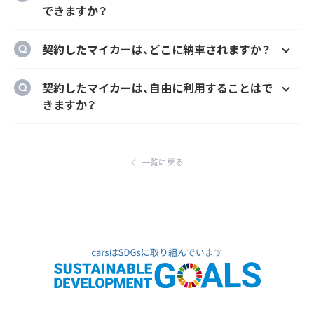
とができます。
できますか？
はい、メーカーオプションでの新車購入時と同
契約したマイカーは、どこに納車されますか？
様にカーナビ、ドラレコ、ETC、フロアマット等
のメーカーオプションを自由に選択いただけ
ご自宅や会社等のご指定の場所に納車するこ
契約したマイカーは、自由に利用することはで
ます。
とができます。
きますか？
ただし、輸入車リース（新車）の場合、納車場所
はい、いつでもどこでも自由にご利用いただけ
が指定のディーラーとなります。あらかじめご
ます。
了承ください。
一覧に戻る