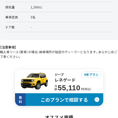
排気量
1,500cc
乗車定員
5名
ドア数
-
【注意事項】
輸入車リース（新車）の場合、納車場所が指定のディーラーとなります。あらかじめご
了承ください。
ジープ
9年プラン
レネゲード
55,110
月
円(税込)
額
無
このプランで相談する
料
オススメ車種