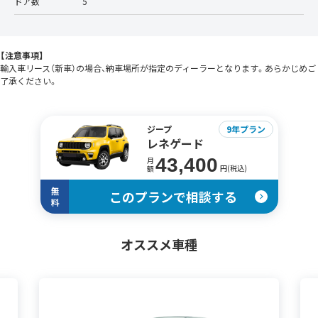
ドア数
5
【注意事項】
輸入車リース（新車）の場合、納車場所が指定のディーラーとなります。あらかじめご
了承ください。
ジープ
9年プラン
レネゲード
43,400
月
円(税込)
額
無
このプランで相談する
料
オススメ車種