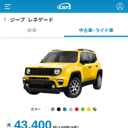
ジープ
レネゲード
新車
中古車・ライド車
カラー
43,400
月
円
/108回(9年)