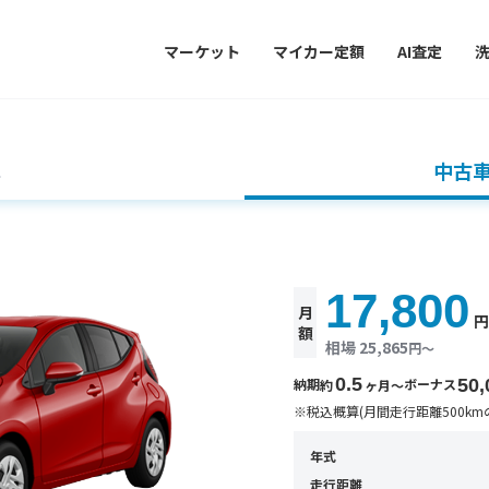
マーケット
マイカー定額
AI査定
車
中古
17,800
月
額
相場 25,865
円〜
0.5
納期
ボーナス
50,
約
ヶ月〜
※税込概算(月間走行距離500km
年式
走行距離