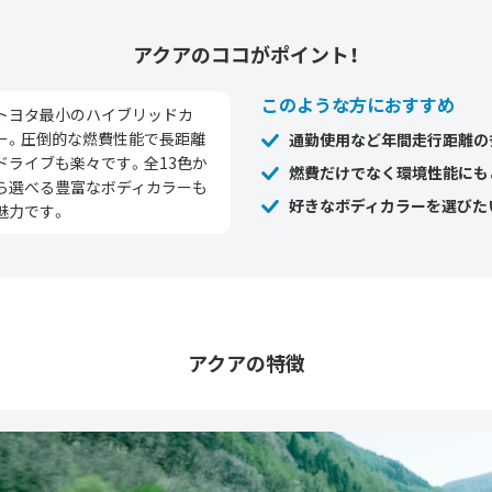
アクアの
ココがポイント！
このような方におすすめ
トヨタ最小のハイブリッドカ
ー。圧倒的な燃費性能で長距離
通勤使用など年間走行距離の
ドライブも楽々です。全13色か
燃費だけでなく環境性能にも
ら選べる豊富なボディカラーも
好きなボディカラーを選びた
魅力です。
アクアの特徴