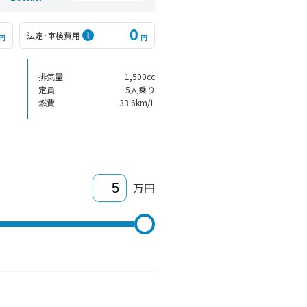
0
法定･車検費用
円
円
排気量
1,500cc
定員
5人乗り
燃費
33.6km/L
万円