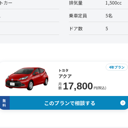
トカー
排気量
1,500cc
L
乗車定員
5名
ドア数
5
4年プラン
トヨタ
アクア
17,800
月
円(税込)
額
無
このプランで相談する
料