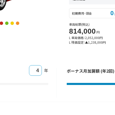
0
初期費用･頭金
車両総額
(税込)
814,000
円
L 車両価格：
2,052,000
円
L 残価設定：
▲
1,238,000
円
年
ボーナス月加算額 (年2回)