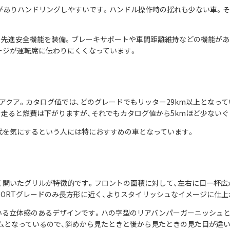
がありハンドリングしやすいです。ハンドル操作時の揺れも少ない車。
。
eによる、数々の先進安全機能を装備。ブレーキサポートや車間距離維持などの機能
ージが運転席に伝わりにくくなっています。
アクア。カタログ値では、どのグレードでもリッター29km以上となって
道を走ると燃費は下がりますが、それでもカタログ値から5kmほど少ない
代を気にするという人には特におすすめの車となっています。
く開いたグリルが特徴的です。フロントの面積に対して、左右に目一杯広
PORTグレードのみ長方形に近く、よりスタイリッシュなイメージに仕上
いる立体感のあるデザインです。ハの字型のリアバンパーガーニッシュと
ムとなっているので、斜めから見たときと後から見たときの見た目が違い