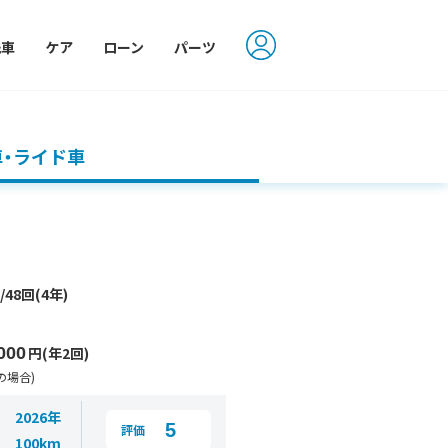
洗車
ケア
ローン
パーツ
車・ライド車
円
/48回(4年)
000
円(年2回)
の場合)
2026年
5
評価
100km