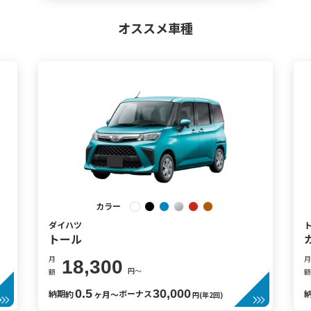
オススメ車種
カラー
ダイハツ
トール
月
月
18,300
円〜
額
額
0.5
30,000
納期
ボーナス
約
ヶ月〜
円(年2回)