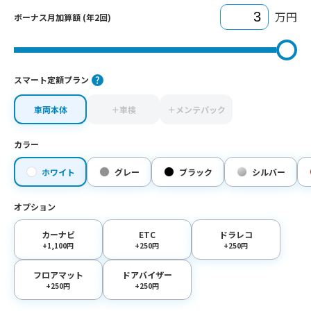
万円
ボーナス月加算額 (年2回)
スマート定額プラン
車両本体
＋車検
＋メンテパック
カラー
ホワイト
グレー
ブラック
シルバー
オプション
カーナビ
ETC
ドラレコ
+1,100円
+250円
+250円
フロアマット
ドアバイザー
+250円
+250円