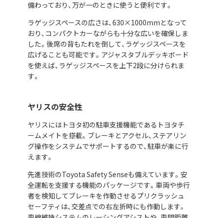
備わっており、万が一のときに使うと便利です。
ラゲッジスペースの広さは、630×1000mmとなって
おり、コンパクトカーながらも十分な広いを確保しま
した。後席の背もたれを倒して、ラゲッジスペースを
広げることも可能です。アジャスタブルデッキボード
を使えば、ラゲッジスペースを上下2段に分けられま
す。
ヤリスの安全性
ヤリスにはトヨタ初の駐車支援機能であるトヨタチ
ームメイトを搭載。ブレーキとアクセル、ステアリン
グ操作をシステムでサポートするので、駐車が楽に行
えます。
先進技術のToyota Safety Senseも備えています。安
全運転を支援する機能のパッケージです。車両や歩行
者を検知してブレーキを作動させるプリクラッシュ
セーフティは、交差点での右左折時にも作動します。
車線維持システムのレーシングアシストや、車間距離