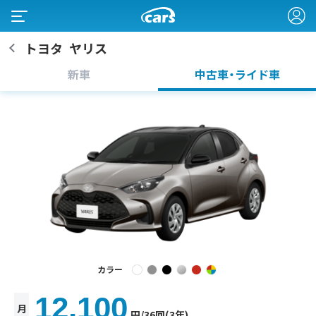
トヨタ
ヤリス
新車
中古車・ライド車
カラー
12,100
月
円
/36回(3年)