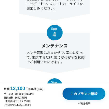
ーサポートで、スマートカーライフを
お楽しみください。
メンテナンス
メンテ管理はおまかせで、案内に従っ
て、来店するだけ！常に安心安全な状態
でご利用いただけます。
12,100
月額
円
/36回(3年)
このプランで相談
ボーナス：
30,000
円(年2回)
車両総額：
164,750
円
契約満了
L 車両価格：
1,125,750
円
※税込概算
L 残価設定：
▲
961,000
円
契約満了時は、「乗り換え」「延長」「買