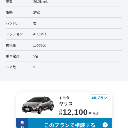
燃費
20.2km/L
駆動
2WD
ハンドル
右
ミッション
AT（CVT）
排気量
1,000cc
乗車定員
5名
ドア数
5
トヨタ
3年プラン
ヤリス
12,100
月
円(税込)
額
無
このプランで相談する
料