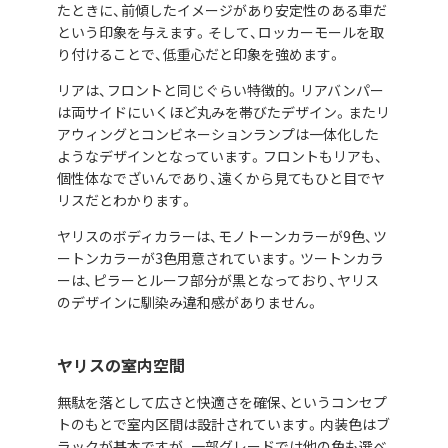
たときに、前傾したイメージがあり安定性のある車だ
という印象を与えます。そして、ロッカーモールを取
り付けることで、低重心だと印象を強めます。
リアは、フロントと同じぐらい特徴的。リアバンパー
は両サイドにいくほど丸みを帯びたデザイン。またリ
アウィングとコンビネーションランプは一体化した
ようなデザインとなっています。フロントもリアも、
個性体なでざいんであり、遠くから見てもひと目でヤ
リスだとわかります。
ヤリスのボディカラーは、モノトーンカラーが9色、ツ
ートンカラーが3色用意されています。ツートンカラ
ーは、ピラーとルーフ部分が黒となっており、ヤリス
のデザインに馴染み違和感がありません。
ヤリスの室内空間
無駄を落として広さと快適さを確保、というコンセプ
トのもとで室内区間は設計されています。内装色はブ
ラックが基本ですが、一部グレードでは他の色も選べ