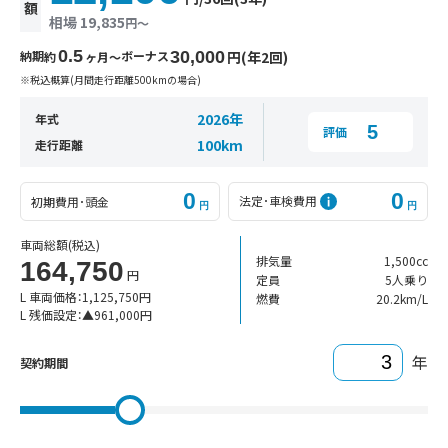
額
相場 19,835
円〜
0.5
納期
ボーナス
30,000
円(年2回)
約
ヶ月〜
※税込概算(月間走行距離500kmの場合)
2026年
年式
5
評価
100km
走行距離
0
0
法定･車検費用
初期費用･頭金
円
円
車両総額
(税込)
排気量
1,500cc
164,750
円
定員
5人乗り
L 車両価格：
1,125,750
円
燃費
20.2km/L
L 残価設定：
▲
961,000
円
年
契約期間