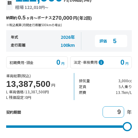
額
相場 122,010
円〜
0.5
納期
ボーナス
270,000
円(年2回)
約
ヶ月〜
※税込概算(月間走行距離500kmの場合)
2026年
年式
5
評価
100km
走行距離
0
0
法定･車検費用
初期費用･頭金
円
円
車両総額
(税込)
排気量
3,000cc
13,387,500
円
定員
5人乗り
L 車両価格：
13,387,500
円
燃費
13.7km/L
L 残価設定：
0
円
年
契約期間