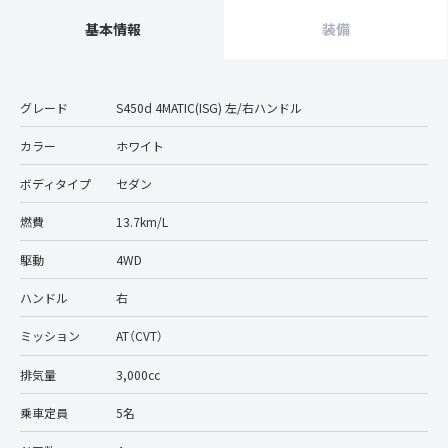
基本情報
装備
グレード
S450d 4MATIC(ISG) 左/右ハンドル
カラー
ホワイト
ボディタイプ
セダン
燃費
13.7km/L
駆動
4WD
ハンドル
右
ミッション
AT（CVT）
排気量
3,000cc
乗車定員
5名