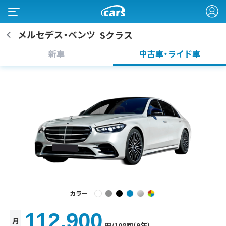
メルセデス・ベンツ
Sクラス
新車
中古車・ライド車
カラー
112,900
月
円
/108回(9年)