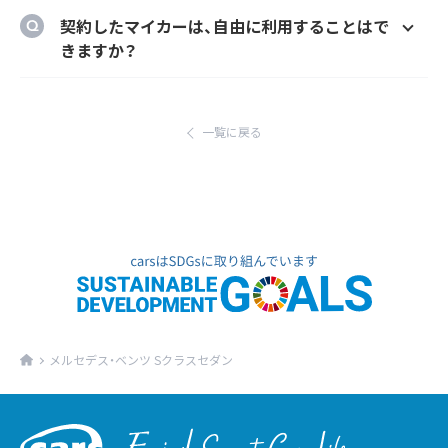
のメーカーオプションを自由に選択いただけ
ご自宅や会社等のご指定の場所に納車するこ
契約したマイカーは、自由に利用することはで
ます。
とができます。
きますか？
ただし、輸入車リース（新車）の場合、納車場所
はい、いつでもどこでも自由にご利用いただけ
が指定のディーラーとなります。あらかじめご
ます。
了承ください。
一覧に戻る
メルセデス・ベンツ Sクラスセダン