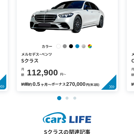
カラー
メルセデス・ベンツ
Sクラス
月
月
112,900
円〜
額
額
0.5
270,000
納期
ボーナス
約
ヶ月〜
円(年2回)
Sクラスの関連記事