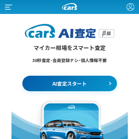
マイカー相場をスマート査定
30秒査定･会員登録ナシ･個人情報不要
AI査定スタート
0
1
2
3
4
0
5