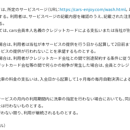
は、所定のサービスページ（URL：
https://cars-enjoy.com/wash.html
。
する。利用者は、サービスページの記載内容を確認のうえ、記載された注
る。
ては、cars会員本人名義のクレジットカードによる支払いまたは当社
る場合は、利用者は当社が本サービスの提供を行う日から起算して2日前ま
ービスの提供が行われないことを承諾するものとする。
る場合は、利用者がクレジットカード会社との間で別途契約する条件に従
ジットカード会社等の間で何らかの紛争が発生した場合は、会員とクレ
定洗車の料金の支払いは、入会日から起算して1ヶ月毎の毎月自動決済によ
同サービスの月内の利用期間内に洗車の指定を行わない場合においても、
金は行わないものとする。
行わない限り、利用が継続されるものとする。
ル）