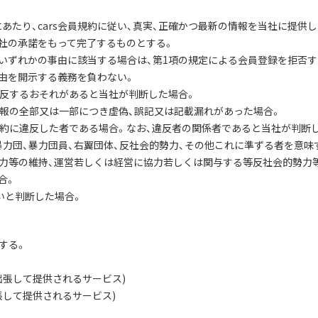
にあたり、cars会員規約に従い、真実、正確かつ最新の情報を当社に提供
当社の承諾をもって完了するものとする。
号のいずれかの事由に該当する場合は、第1項の規定による会員登録を拒否
理由を開示する義務を負わない。
に違反するおそれがあると当社が判断した場合。
情報の全部又は一部につき虚偽、誤記又は記載漏れがあった場合。
契約に違反した者である場合。なお、違反者の関係者であると当社が判断
(暴力団、暴力団員、右翼団体、反社会的勢力、その他これに準ずる者を意味
力等の維持、運営若しくは経営に協力若しくは関与する等反社会的勢力
合。
ないと判断した場合。
する。
に出張して提供されるサービス)
張して提供されるサービス)