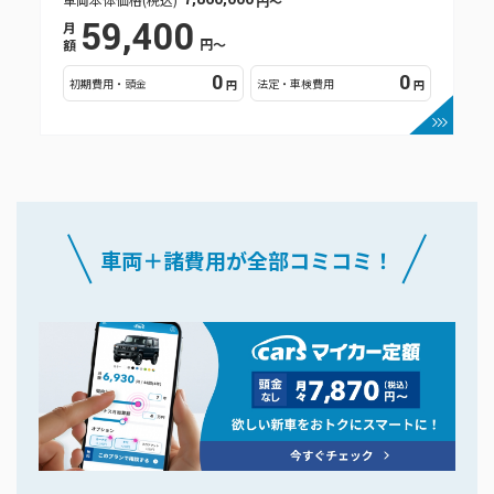
円〜
59,400
月
円〜
額
0
0
初期費用・頭金
法定・車検費用
円
円
車両＋諸費用が全部コミコミ！