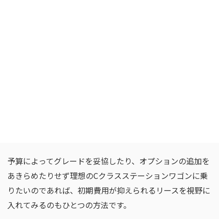
まとめ
メルセデス・ベンツ Cクラスステーションワゴンは、メル
セデスならではのプレミアム感と実用性の両方を求める方
におすすめの1台といえます。現行型ではデジタル化され
たコックピットや充実した安全運転システムを採用してい
ることに加え、豊富な選択肢が用意されているため好みや
使い方に合わせて選びやすくなっています。
予算によってグレードを妥協したり、オプションの追加を
あきらめたりせず理想のCクラスステーションワゴンに乗
りたいのであれば、初期費用が抑えられるリースを視野に
入れてみるのもひとつの方法です。