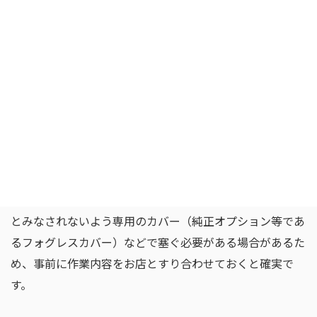
お店側に「使う機会がないし修理代も高いので、今回の車
検を機にフォグランプ本体とスイッチを完全に外して、フ
ォグランプなしの状態で車検を通してください」と相談し
てみましょう。
取り外しの基本工賃だけで済むため、高い部品代を払う必
要がなくなり、無駄な整備費用を賢くコントロールするこ
とができます。
なお、フォグランプを外した後のバンパーの穴は、突起物
とみなされないよう専用のカバー（純正オプション等であ
るフォグレスカバー）などで塞ぐ必要がある場合があるた
め、事前に作業内容をお店とすり合わせておくと確実で
す。