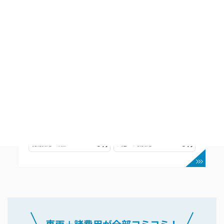
BMW
2シリーズアクティブツアラー
5,259,999
車両本体価格
(税込)
円〜
53,350
月
円〜
額
0
0
初期費用・頭金
法定・車検費用
円
円
車両＋諸費用が全部コミコミ！