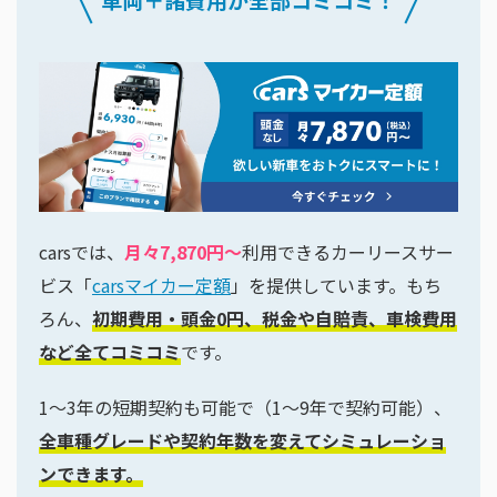
carsでは、
月々7,870円〜
利用できるカーリースサー
ビス「
carsマイカー定額
」を提供しています。もち
ろん、
初期費用・頭金0円、税金や自賠責、車検費用
など全てコミコミ
です。
1〜3年の短期契約も可能で（1〜9年で契約可能）、
全車種グレードや契約年数を変えてシミュレーショ
ンできます。