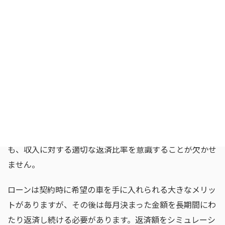
マイカーローンを利用する際は、無理のない返済計画を立
てることが重要です。一般的に「返済額は月収の4分の
1（25％）程度に収める」のが健全な目安とされていま
す。たとえば月収が30万円の場合、返済額は7万5,000円程
度までに抑えると安心です。
マイカーローンは、カードローンなどと違い総量規制の対
象外です。そのため「年収の3分の1まで」という制限はか
かりませんが、だからといって上限いっぱいまで借りてし
まうのは危険です。将来の生活に支障をきたさないために
も、収入に対する適切な返済比率を意識することが欠かせ
ません。
ローンは契約時に希望の車を手に入れられる大きなメリッ
トがありますが、その後は毎月決まった金額を長期間にわ
たり返済し続ける必要があります。返済額をシミュレーシ